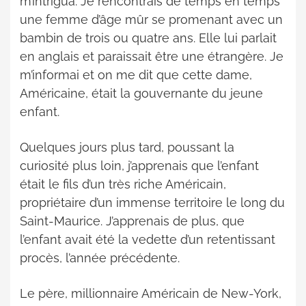
m’intrigua. Je rencontrais de temps en temps
a
une femme d’âge mûr se promenant avec un
d
a
bambin de trois ou quatre ans. Elle lui parlait
m
en anglais et paraissait être une étrangère. Je
e
m’informai et on me dit que cette dame,
…
Américaine, était la gouvernante du jeune
enfant.
Quelques jours plus tard, poussant la
curiosité plus loin, j’apprenais que l’enfant
était le fils d’un très riche Américain,
propriétaire d’un immense territoire le long du
Saint-Maurice. J’apprenais de plus, que
l’enfant avait été la vedette d’un retentissant
procès, l’année précédente.
Le père, millionnaire Américain de New-York,