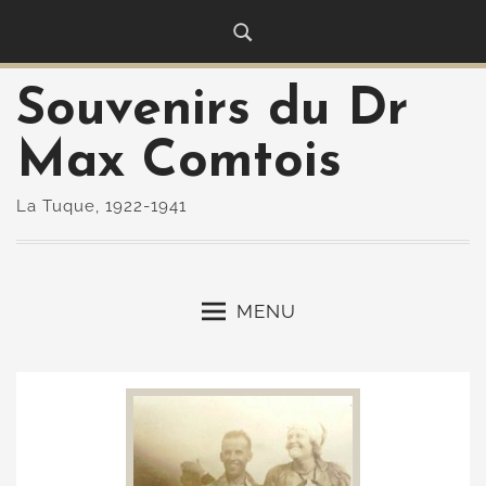
S
k
i
Souvenirs du Dr
p
t
Max Comtois
o
c
La Tuque, 1922-1941
o
n
t
e
MENU
n
t