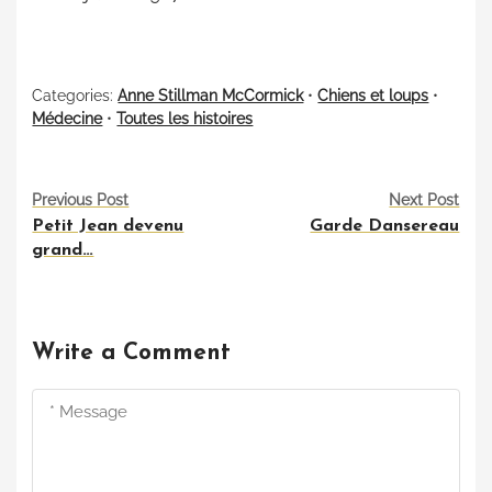
Categories:
Anne Stillman McCormick
•
Chiens et loups
•
Médecine
•
Toutes les histoires
P
Previous Post
Next Post
Petit Jean devenu
Garde Dansereau
o
grand…
s
t
Write a Comment
n
a
v
i