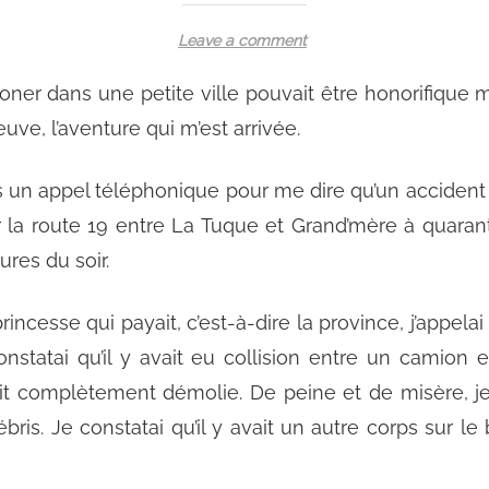
o
Leave a comment
n
oner dans une petite ville pouvait être honorifique ma
L
e
uve, l’aventure qui m’est arrivée.
s
t
is un appel téléphonique pour me dire qu’un accident
r
ur la route 19 entre La Tuque et Grand’mère à quara
o
eures du soir.
i
s
m
incesse qui payait, c’est-à-dire la province, j’appelai 
o
constatai qu’il y avait eu collision entre un camion
r
ait complètement démolie. De peine et de misère, je 
t
s
ris. Je constatai qu’il y avait un autre corps sur le b