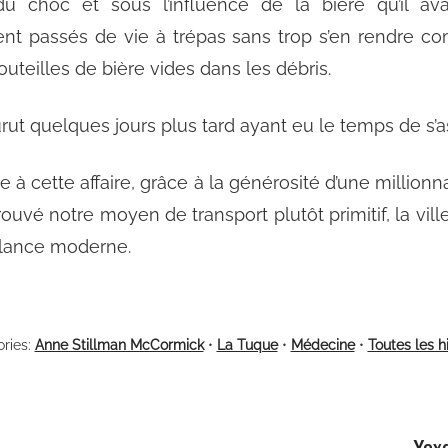
du choc et sous l’influence de la bière qu’il ava
t passés de vie à trépas sans trop s’en rendre c
outeilles de bière vides dans les débris.
t quelques jours plus tard ayant eu le temps de s’as
à cette affaire, grâce à la générosité d’une millionn
rouvé notre moyen de transport plutôt primitif, la vill
lance moderne.
ries:
Anne Stillman McCormick
•
La Tuque
•
Médecine
•
Toutes les h
Voya