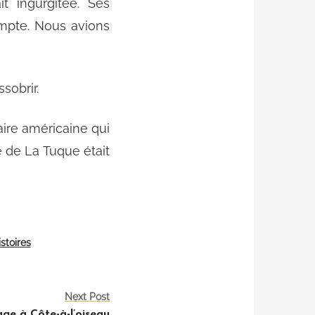
it ingurgitée. Ses
ompte. Nous avions
sobrir.
aire américaine qui
e de La Tuque était
istoires
Next Post
ge à Côte-à-l’oiseau