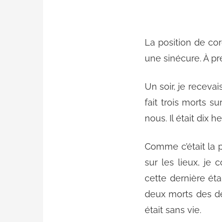
La position de cor
une sinécure. À pre
Un soir, je receva
fait trois morts s
nous. Il était dix h
Comme c’était la pr
sur les lieux, je 
cette dernière ét
deux morts des déb
était sans vie.