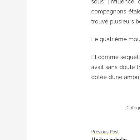
sous l’influence 
compagnons étaien
trouvé plusieurs b
Le quatrième mouru
Et comme séquelle 
avait sans doute t
dotée d’une ambu
Catego
P
Previous Post
Hydrocéphalie